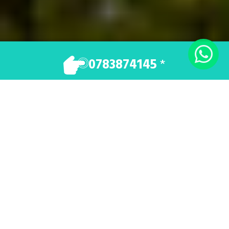
VOTRE TAXI
0783874145
*
Vos déplacements en toute sécurité et dans
un confort optimal.
Demande de Réservation
0783874145
TAXI PROCHE DE TOURS 37 - Taxi à
Montlouis-sur-Loire pour vos