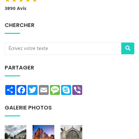
★
★
★
★
★
3890 Avis
CHERCHER
PARTAGER
Share
Facebook
Twitter
Email
Message
Skype
Viber
GALERIE PHOTOS