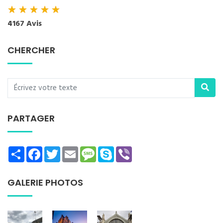
★
★
★
★
★
4167 Avis
CHERCHER
PARTAGER
Share
Facebook
Twitter
Email
Message
Skype
Viber
GALERIE PHOTOS