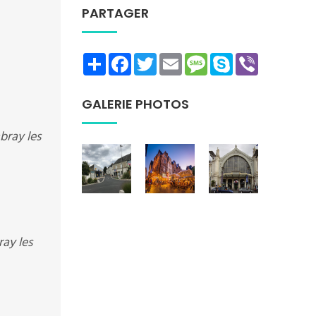
PARTAGER
Share
Facebook
Twitter
Email
Message
Skype
Viber
GALERIE PHOTOS
bray les
ray les