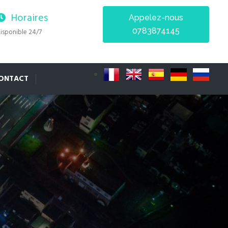
Horaires
Appelez-nous
0783874145
isponible 24/7
ONTACT