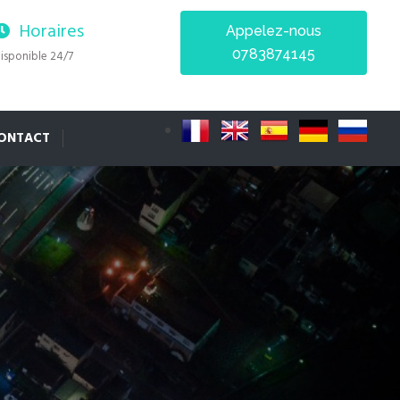
Horaires
Appelez-nous
0783874145
isponible 24/7
ONTACT