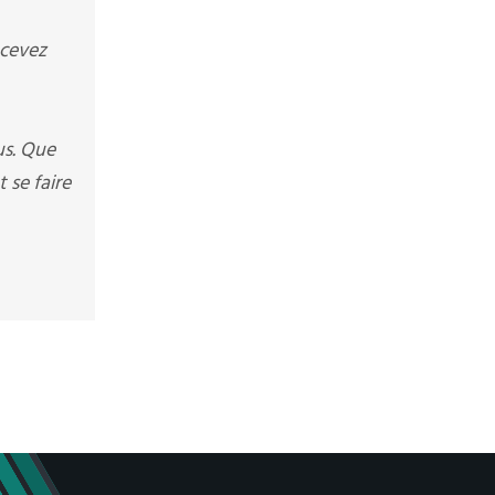
ecevez
us. Que
 se faire