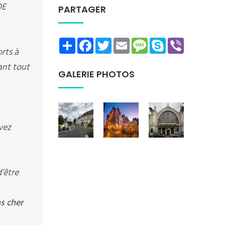
DE
PARTAGER
Share
Facebook
Twitter
Email
Message
Skype
Viber
rts à
rant tout
GALERIE PHOTOS
vez
’être
s cher