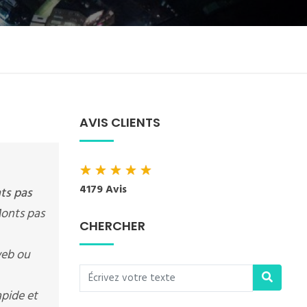
AVIS CLIENTS
★
★
★
★
★
4179 Avis
ts pas
Monts pas
CHERCHER
web ou
apide et