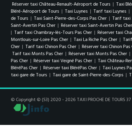
Réserver taxi Château-Renault-Aéroport de Tours
|
Taxi Blé
Bléré-Aéroport de Tours
|
Taxi Luynes
|
Tarif taxi Luynes
|
de Tours
|
Taxi Saint-Pierre-des-Corps Pas Cher
|
Tarif tax
Saint-Avertin Pas Cher
|
Réserver taxi Saint-Avertin Pas Che
|
Tarif taxi Chambray-lès-Tours Pas Cher
|
Réserver taxi Ch
Montlouis-sur-Loire Pas Cher
|
Taxi La Riche Pas Cher
|
Tari
Cher
|
Tarif taxi Chinon Pas Cher
|
Réserver taxi Chinon Pas
Tarif taxi Monts Pas Cher
|
Réserver taxi Monts Pas Cher
|
Pas Cher
|
Réserver taxi Veigné Pas Cher
|
Taxi Château-Ren
BléréPas Cher
|
Réserver taxi BléréPas Cher
|
Taxi Luynes P
taxi gare de Tours
|
Taxi gare de Saint-Pierre-des-Corps
|
T
© Copyright © (S3) 2020 - 2026 TAXI PROCHE DE TOURS 37 . 