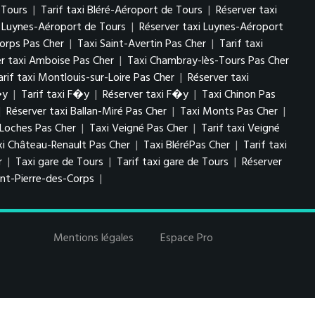
 Tours
|
Tarif taxi Bléré-Aéroport de Tours
|
Réserver taxi
i Luynes-Aéroport de Tours
|
Réserver taxi Luynes-Aéroport
Corps Pas Cher
|
Taxi Saint-Avertin Pas Cher
|
Tarif taxi
er taxi Amboise Pas Cher
|
Taxi Chambray-lès-Tours Pas Cher
arif taxi Montlouis-sur-Loire Pas Cher
|
Réserver taxi
�y
|
Tarif taxi F�y
|
Réserver taxi F�y
|
Taxi Chinon Pas
|
Réserver taxi Ballan-Miré Pas Cher
|
Taxi Monts Pas Cher
|
 Loches Pas Cher
|
Taxi Veigné Pas Cher
|
Tarif taxi Veigné
xi Château-Renault Pas Cher
|
Taxi BléréPas Cher
|
Tarif taxi
r
|
Taxi gare de Tours
|
Tarif taxi gare de Tours
|
Réserver
int-Pierre-des-Corps
|
Mentions légales
Espace Pro