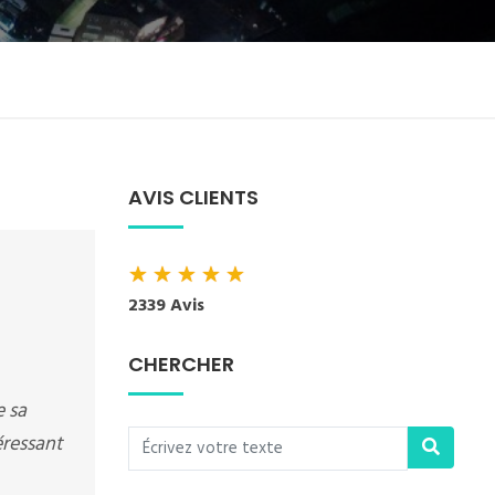
AVIS CLIENTS
★
★
★
★
★
2339 Avis
CHERCHER
e sa
téressant