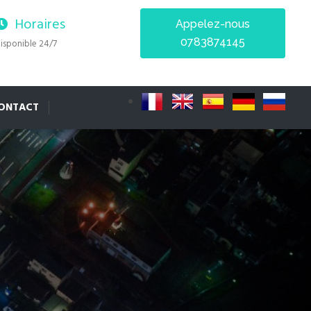
Horaires
Appelez-nous
0783874145
isponible 24/7
ONTACT