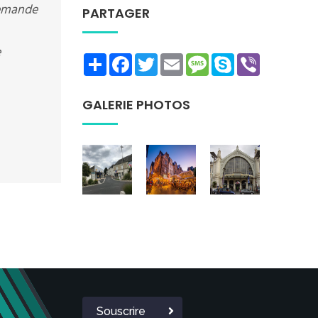
demande
PARTAGER
e
Share
Facebook
Twitter
Email
Message
Skype
Viber
GALERIE PHOTOS
Souscrire