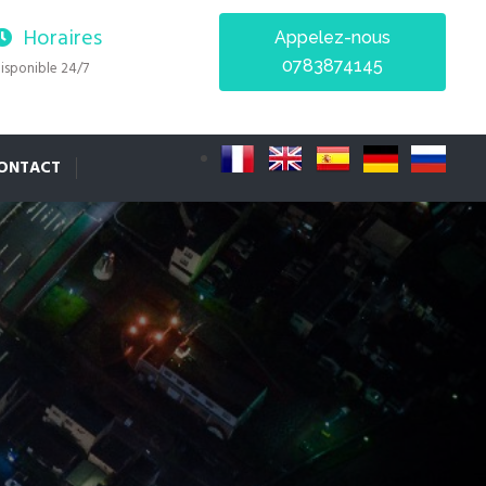
Horaires
Appelez-nous
0783874145
isponible 24/7
ONTACT