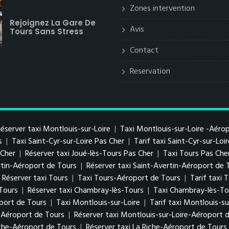
Zones intervention
Rejoignez La Gare De
Avis
Tours Sans Stress
Contact
Reservation
éserver taxi Montlouis-sur-Loire
|
Taxi Montlouis-sur-Loire -Aéro
s
|
Taxi Saint-Cyr-sur-Loire Pas Cher
|
Tarif taxi Saint-Cyr-sur-Loi
s Cher
|
Réserver taxi Joué-lès-Tours Pas Cher
|
Taxi Tours Pas Che
ertin-Aéroport de Tours
|
Réserver taxi Saint-Avertin-Aéroport de 
Réserver taxi Tours
|
Taxi Tours-Aéroport de Tours
|
Tarif taxi
-Tours
|
Réserver taxi Chambray-lès-Tours
|
Taxi Chambray-lès-To
port de Tours
|
Taxi Montlouis-sur-Loire
|
Tarif taxi Montlouis-su
e-Aéroport de Tours
|
Réserver taxi Montlouis-sur-Loire-Aéroport 
iche-Aéroport de Tours
|
Réserver taxi La Riche-Aéroport de Tours