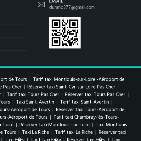
EMAIL
durand377@gmail.com
port de Tours
|
Tarif taxi Montlouis-sur-Loire -Aéroport de
re Pas Cher
|
Réserver taxi Saint-Cyr-sur-Loire Pas Cher
|
r
|
Tarif taxi Tours Pas Cher
|
Réserver taxi Tours Pas Cher
|
Tours
|
Taxi Saint-Avertin
|
Tarif taxi Saint-Avertin
|
 Tours-Aéroport de Tours
|
Réserver taxi Tours-Aéroport de
urs-Aéroport de Tours
|
Tarif taxi Chambray-lès-Tours-
r-Loire
|
Réserver taxi Montlouis-sur-Loire
|
Taxi Montlouis-
de Tours
|
Taxi La Riche
|
Tarif taxi La Riche
|
Réserver taxi
|
Taxi F�y
|
Tarif taxi F�y
|
Réserver taxi F�y
|
Taxi