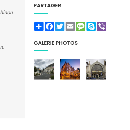
PARTAGER
Chinon.
Share
Facebook
Twitter
Email
Message
Skype
Viber
GALERIE PHOTOS
n.