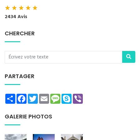
★
★
★
★
★
2434 Avis
CHERCHER
PARTAGER
Share
Facebook
Twitter
Email
Message
Skype
Viber
GALERIE PHOTOS