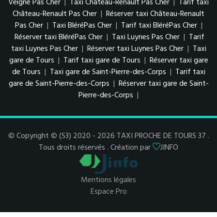
Veigné Pas Cher
|
Taxi Château-Renault Pas Cher
|
Tarif taxi
Château-Renault Pas Cher
|
Réserver taxi Château-Renault
Pas Cher
|
Taxi BléréPas Cher
|
Tarif taxi BléréPas Cher
|
Réserver taxi BléréPas Cher
|
Taxi Luynes Pas Cher
|
Tarif
taxi Luynes Pas Cher
|
Réserver taxi Luynes Pas Cher
|
Taxi
gare de Tours
|
Tarif taxi gare de Tours
|
Réserver taxi gare
de Tours
|
Taxi gare de Saint-Pierre-des-Corps
|
Tarif taxi
gare de Saint-Pierre-des-Corps
|
Réserver taxi gare de Saint-
Pierre-des-Corps
|
© Copyright © (S3) 2020 - 2026 TAXI PROCHE DE TOURS 37 .
Tous droits réservés . Création par
JINFO
Mentions légales
Espace Pro