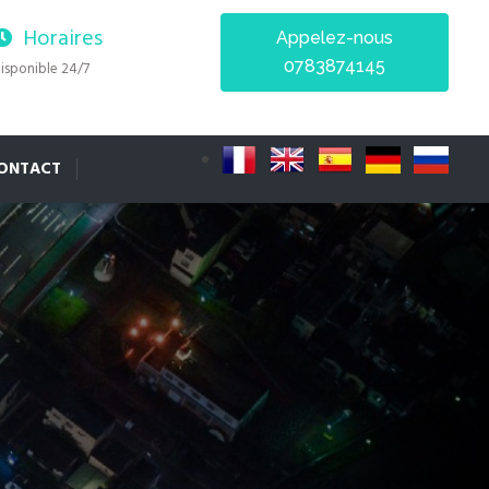
Horaires
Appelez-nous
0783874145
isponible 24/7
ONTACT