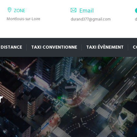
Email
ZONE
Montlouis-sur-Loire
durand377@gmail.com
d
 DISTANCE
TAXI CONVENTIONNE
TAXI ÉVÈNEMENT
C
r