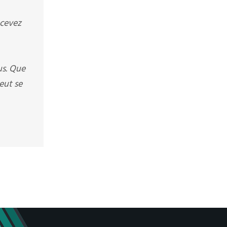
ecevez
us. Que
eut se