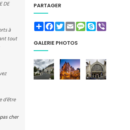
HE DE
PARTAGER
Share
Facebook
Twitter
Email
Message
Skype
Viber
rts à
rant tout
GALERIE PHOTOS
vez
e d’être
pas cher