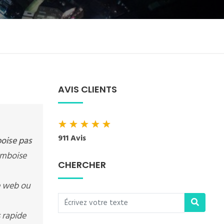
AVIS CLIENTS
★
★
★
★
★
911 Avis
oise pas
 Amboise
CHERCHER
te web ou
 rapide